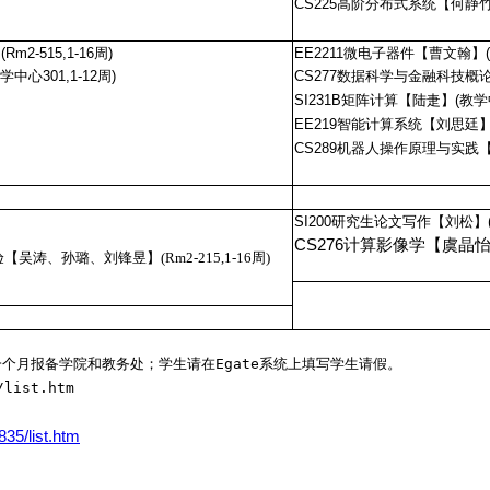
CS225高阶分布式系统【何静竹】(R
2-515,1-16周)
EE2211微电子器件【曹文翰】(教
中心301,1-12周)
CS277数据科学与金融科技概论【张
SI231B矩阵计算【陆疌】(教学中心
EE219智能计算系统【刘思廷】(Rm
CS289机器人操作原理与实践【Sören
SI200研究生论文写作【刘松】(教
CS276计算影像学【虞晶怡】(R
【吴涛、孙璐、刘锋昱】(Rm2-215,1-16周)
个月报备学院和教务处；学生请在Egate系统上填写学生请假。
list.htm
/list.htm