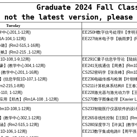
Graduate 2024 Fall Clas
 not the latest version, please
Tuesday
心201,1-12周)
EE250H数字信号处理II【李明齐】(
104,1-12周)
EE227纳米电子学【杨雨梦】(Rm1
Rm2-515,1-16周)
Rm2-215 ,1-12周)
108,1-9,12周)
EE291C量子信息学导论【陆娟娟】(
(教学中心304,1-12周)
EE241无线通信【周勇】(Rm1D-1
学中心201,1-16周)
CS252密码学【张良峰】(Rm1D-1
信息学院1D-107,1-12周)
EE236电磁传感与检测【叶朝锋】(R
215,1-8周)
CS211计算机体系结构II【王春东】(
0, 1-12周)
EE228激光器与激光动力学【王成】(
【郑杰】(Rm1A-108 ,1-12周)
CS270数字图像处理【Xavier La
D-108,1-12周)
CS233智能医疗仪器软件的设计与验
(教学中心302,1-12周)
EE265非线性控制【汪阳】(Rm1D-
Rm2-515,1-12周)
CS280深度学习【许岚】(教学中心
106,1-12周)
EE213数字集成电路II【周平强】(R