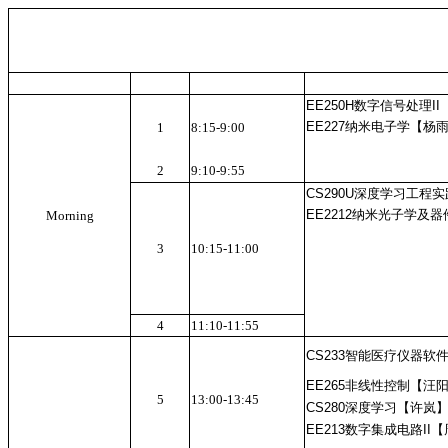
EE250H数字信号处理II【李
EE227纳米电子学【杨雨梦】
1
8:15-9:00
2
9:10-9:55
CS290U深度学习工程实践【
EE2212纳米光子学及器件【
Morning
3
10:15-11:00
4
11:10-11:55
CS233智能医疗仪器软件的
EE265非线性控制【汪阳】(R
5
13:00-13:45
CS280深度学习【许岚】(
EE213数字集成电路II【周平