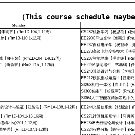
（This course schedule maybe
Monday
明齐】(Rm1D-104,1-12周)
CS282机器学习【杨思蓓】(教学中
(Rm1B-110,1-12周)
EE290C导波光学【邹毅】(Rm1A-
EE237自旋电子学【祝智峰、孙璐】(
EE273高级电能变换技术【傅旻帆】(
师玉娇】(Rm1D-104 ,1-9,12周)
CS287智能网络【毛奕婕】(Rm1D-
曲俞睿】(Rm2-215 ,1-12周)
EE224A微纳器件工艺基础【任豪】
CS240算法设计与分析【李权】(教
EE212模拟集成电路II【吕宏鸣】(
SI262机电一体化【白卫邦】(Rm2-
SI360智能车【哈亚军】(Rm1B-11
SI364人工智能在药物发现中的应用
设计与验证【江智浩】(Rm1A-108,1-12周)
EE244光通信系统【邹新波】(Rm1
m1D-104,1-13,16周)
CS271计算机图形学II【马月昕】
教学中心201,1-12周)
EE234B天线理论与设计【林丰涵】(
强】(Rm1D-107,1-12周)
CS224程序分析【陈宇奇】(Rm1D-