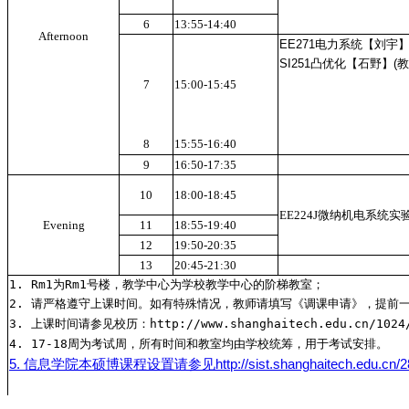
6
13:55-14:40
Afternoon
EE271电力系统【刘宇】(Rm
SI251凸优化【石野】(教学
7
15:00-15:45
8
15:55-16:40
9
16:50-17:35
10
18:00-18:45
EE224J微纳机电系统实验
Evening
11
18:55-19:40
12
19:50-20:35
13
20:45-21:30
1. Rm1为Rm1号楼，教学中心为学校教学中心的阶梯教室；
2. 请严格遵守上课时间。如有特殊情况，教师请填写《调课申请》，提前一
3. 上课时间请参见校历：http://www.shanghaitech.edu.cn/1024/
4. 17-18周为考试周，所有时间和教室均由学校统筹，用于考试安排。
5. 信息学院本硕博课程设置请参见http://sist.shanghaitech.edu.cn/2835