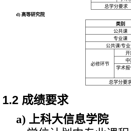
总学分要求
d)
高等研究院
类别
公共课
专业课
公共课
/
专业
开
中
必修环节
学术报
总学分要
1.2
成绩要求
a)
上科大信息学院