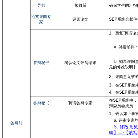
导师
预答辩
确保学生的汇报
论文评阅专
评阅论文
SEP系统会邮
家
1、重复“聘请
a. 补发邮件：
b. 如果评阅意
答辩秘书
确认论文评阅结果
见的修改说明】
2、评阅意见收
3、在SEP系统
4、在SEP系统
在SEP系统中，
答辩秘书
聘请答辩专家
辩委员会成员
1、确认如下事
a. 评审专家
答辩前
b. 修改意
辑】-->【