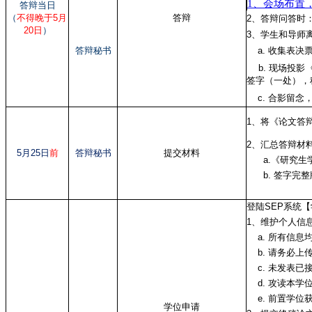
1、会场布置
答辩当日
（
不得晚于5月
答辩
2、答辩问答时
20日
）
3、学生和导师
答辩秘书
a. 收集表决
b. 现场投影
签字（一处），
c. 合影留念
1、将《论文答
2、汇总答辩材
5月25日
前
答辩秘书
提交材料
a.《研究生学
b. 签字完整
登陆SEP系统
1、维护个人信
a. 所有信息
b. 请务必上
c. 未发表已
d. 攻读本学
e. 前置学位
学位申请