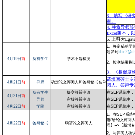
3、填写《研究
室。
4. 并将导
Excel版本，以
5. 上科大E
1、将定稿的学位
题发到
libin2@s
4月19日
前
所有学生
学术不端检测
2、检测结果将
3、《相似度
请填写硕士专家信
4月21日
前
导师
确定论文评阅人和答辩秘书名单
阅人、答辩专
所有学生
提交答辩申请
在SEP系统中，
4月21日
前
导师
审核答辩申请
在SEP系统中，
4月22日
前
学院
审核答辩申请
在SEP系统中
1、在SEP系
选“给论文评阅
4月22日
前
答辩秘书
聘请论文评阅人
理】-->【新增
2、与评阅人确