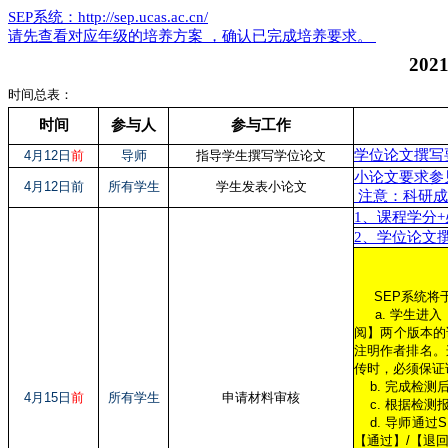
SEP系统：http://sep.ucas.ac.cn/
请先查看对应年级的培养方案 ，确认已完成培养要求。
20
时间总表： 答
时间
参与人
参与工作
学位论文撰写
4月12日
前
导师
指导学生撰写学位论文
小论文要求参
4月12日前
所有学生
学生发表小论文
注意：科研成
1、课程学分
2、学位论文
SEP系统将于
a. 学生进入【
阅】两个版本的
注明作者排名。这
传时，必须保证
b. 完成检测
4月15日
前
所有学生
申请材料审核
c. 根据检测
d. 导师通过
【通过】/【退