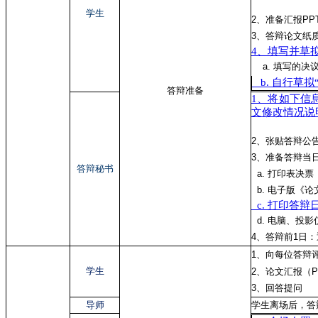
学生
2、准备汇报PP
3、答辩论文纸
4、填写并草
a. 填写的决
b. 自行草
答辩准备
1、将如下信
文修改情况说
2、张贴答辩公
3、准备答辩当
答辩秘书
a. 打印
表决票
b. 电子版《
c. 打印答辩
d. 电脑、投
4、答辩前1日
1、向每位答辩
学生
2、论文汇报（P
3、回答提问
导师
学生离场后，答