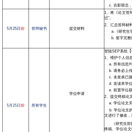
c. 合影留念
1、将《论文答
过”。
2、汇总答辩材
5月25日
前
答辩秘书
提交材料
a.《研究生学
b. 签字完整
登陆SEP系统
1、维护个人信
a. 所有信息
b. 请务必上
c. 未发表已
d. 攻读本学
e. 前置学位
学位申请
2、提交终稿论
a. 学位论文
5月25日
前
所有学生
b. 学位论文
文进行了修改，
（研究生部操
终稿、学位论文