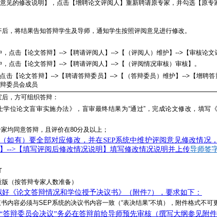
阅“意见的修改说明】，点击【增聘论文评阅人】重新聘请原专家，并勾选【原专
齐后，将结果告知答辩学生及导师，通知学生按照评阅意见进行修改。
中，点击【论文答辩】-->【聘请评阅人】-->【（评阅人）维护】-->【审核论
中，点击【论文答辩】-->【聘请评阅人】-->【（评阅情况审核）审核】。
，点击【论文答辩】-->【聘请答辩委员】-->【（答辩委员）维护】-->【增
答辩委员会成员
宜后，方可组织答辩：
士学位论文盲审实施办法》，盲审最终结果为“通过”，完成论文修改，填写
专家均同意答辩，且评价在80分及以上；
见（如有）要全部对应修改，并在SEP系统中维护评阅意见修改情况，
编辑】-->【填写评阅后修改情况说明】填写修改情况说明并上传
导师签字
T
质版（按答辩专家人数准备）
拟好《论文答辩情况和学位授予决议书》（附件7），要求如下：
议书内容必须与SEP系统的决议书内容一致（“表决结果”不填），附件格式不可
拟“答辩委员会决议”务必在答辩前给导师预先审核（撰写大纲参见附件