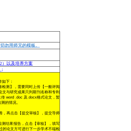
，
切勿用师兄的模板。
2）以及培养方案
;
作如下：
>【上传检测】，需要同时上传【一般评阅
论文与研究成果只列期刊名称和专利
d .doc 及.docx格式论文，暂
检测的情况。
善，再点击【提交审核】，提交导师
检测结果报告，点击【审核】，填写
过的论文方可进行下一步学术不端检