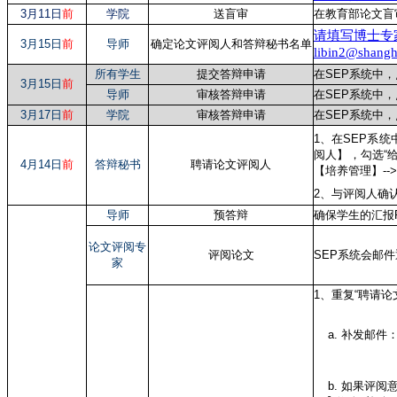
3月11日
前
学院
送盲审
在教育部论文盲
请填写博士专
3月15日
前
导师
确定论文评阅人和答辩秘书名单
libin2@s
所有学生
提交答辩申请
在SEP系统中，
3月15日
前
导师
审核答辩申请
在SEP系统中，
3月17日
前
学院
审核答辩申请
在SEP系统中
1、在SEP系统
阅人】，勾选“
4月14日
前
答辩秘书
聘请论文评阅人
【培养管理】--
2、与评阅人确
导师
预答辩
确保学生的汇报
论文评阅专
评阅论文
SEP系统会邮
家
1、重复“聘请
a. 补发邮件：
b. 如果评阅意