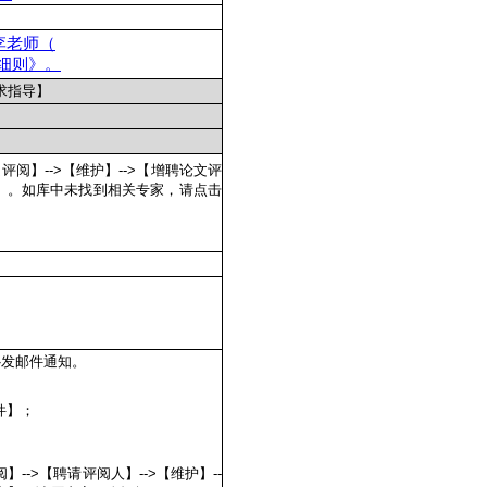
李老师（
实施细则》。
请求指导】
阅】-->【维护】-->【增聘论文评
）。如库中未找到相关专家，请点击
补发邮件通知。
件】；
->【聘请评阅人】-->【维护】--