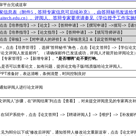
审平台完成送审
家信息表（附件5，答辩专家信息可后续补充），由答辩秘书发送给
hanghaitech.edu.cn）。评阅人、答辩专家要求请参见《学位授予工作
点击【培养指导】-->【论文】-->【答辩申请】-->【撰写申请】-->填写-->【
点击【培养指导】-->【论文指导】-->【答辩申请】-->【填写导师评语】
，点击【审核】-->【对申请人的评价】&【审核意见】&【设定答辩秘书】
中，点击【培养管理】，选择“答辩秘书”角色，点击【论文答辩】-->【学位论文评
给论文评阅人发送邮件”。（请确保邮件已发送成功，评阅人才能开始评阅论文
>【专家管理】-->【新增专家】。
“是否增聘”处不要打钩。
认是否可以查看论文，如有问题，提供论文电子版/纸质版给论文评阅人。
PPT准备好，表达清晰，条例清楚，时间控制良好
件通知评阅人进行论文评阅
论文评阅人”步骤，在“评阅结果”列点击【查看】，对未提交评阅意见的专家再次
在SEP系统中，点击【论文答辩】-->【聘请评阅人】-->【维护】-->【补发邮
见为80分以下或“修改后评阅”，通知答辩人修改论文重新送审，点击【论文评阅】-