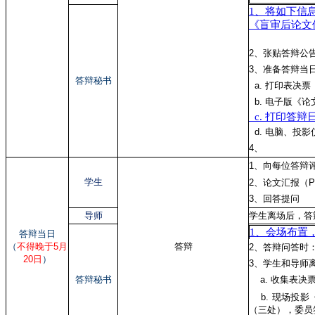
1、将如下信
《盲审后论文
2、张贴答辩公
3、准备答辩当
答辩秘书
a. 打印
表决票
b. 电子版《
c. 打印答辩
d. 电脑、投
4、
1、向每位答辩
学生
2、论文汇报（P
3、回答提问
导师
学生离场后，答
1、会场布置
答辩当日
（
不得晚于5月
答辩
2、答辩问答时
20日
）
3、学生和导师
答辩秘书
a. 收集表决
b. 现场投影
（三处），委员