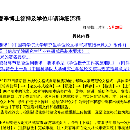
1年夏季博士答辩及学位申请详细流程
辩截止时间：
5月20日
具体内容
要求[《中国科学院大学研究生学位论文撰写规范指导意见》附件1]
见《信息学院研究生毕业科研成果基本要求》：
果的署名要求。
+必修环节是否达到要求，要求参见《学位授予工作实施细则》（附件
撰写符合上一条《中国科学院大学研究生学位论文撰写规范指导意见》
2月27日前后新上线论文格式自动检测功能，帮助大家规范论文格式，具体操
培养指导】-->【论文格式检测】-->【新建】-->【保存】-->【检测】--
】两个版本的论文。双盲评阅版本隐去作者、导师、致谢、简历等信息，发表
体信息，注明作者排名。这里只用于格式检测，与实际盲审无关。注：只可上传 wor
论文上传。学生在进行上传时，必须保证论文件为未打开状态否则将出现无法
后点击【下载】可查看对照文件和检测报告。
报告修改论文，检测错误较多时建议修改后重新上传检测，直至论文格式较为完
SEP系统进入论文格式审查系统审核页面，点击【下载】，查看学生最后一次
【通过】/【退回修改】完成审核。注：只有导师在论文格式审查系统中审核通