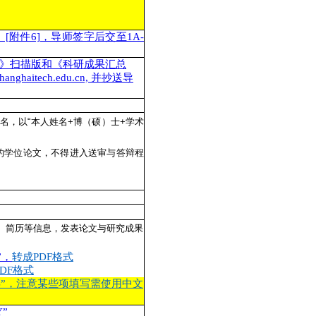
附件6]，导师签字后交至1A-
表》扫描版和《科研成果汇总
itech.edu.cn, 并抄送导
命名，以“本人姓名+博（硕）士+学术
的学位论文，不得进入送审与答辩程
致谢、简历等信息，发表论文与研究成果
”，
转成PDF格式
DF格式
SJB”，注意某些项填写需使用中文
”