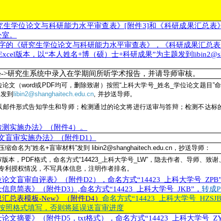
究生学位论文与科研能力水平审查表》[附件3]和《科研成果汇总表》[
公室。
师签字的《研究生学位论文与科研能力水平审查表》，《科研成果汇总
cel版本，以“本人姓名+博（硕）士+科研成果”为主题发到libin2@shangha
gate->研究生系统中录入在学期间所听学术报告，并请导师审核。
论文（word或PDF均可，删除致谢）按照“上科大学号_姓名_学位论文题目”
题发到
libin2@shanghaitech.edu.cn
, 并抄送导师。
以邮件形式告知学生和导师；检测通过的论文将进行送审与答辩；检测不达标
检测实施办法》（附件4）。
文盲审实施办法》（附件D1）
名为“姓名+盲审材料”发到 libin2@shanghaitech.edu.cn，抄送导师：
版本，PDF格式，命名方式“14423_上科大学号_LW”，隐去作者、导师、
专利授权情况，不写具体信息，注明作者排名。
论文盲审自评表》（附件D2），命名方式“14423_上科大学号_ZPB
信息简表》（附件D3）,命名方式“14423_上科大学号_JKB”，
转成P
汇总表模板-New》（附件D4）
命名方式“14423_上科大学号_HZ
按照格式填写，否则将延误送盲审进度
论文摘要》（附件D5，txt格式），命名方式“14423_上科大学号_ZY