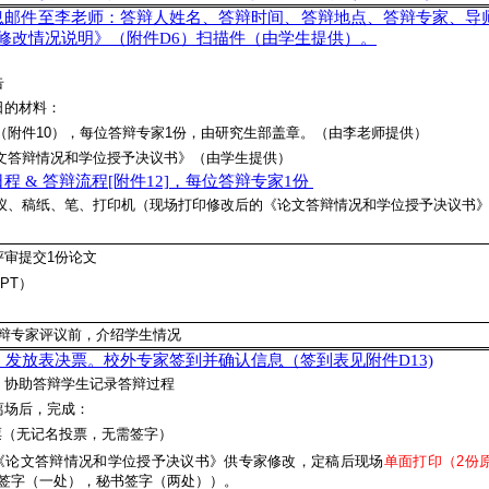
息邮件至李老师：答辩人姓名、答辩时间、答辩地点、答辩专家、导
修改情况说明》（附件D6）扫描件（由学生提供）。
告
日的材料：
（附件10）
，每位答辩专家1份，由研究生部盖章。（由李老师提供）
论文答辩情况和学位授予决议书》（由学生提供）
日程 & 答辩流程[附件12]，每位答辩专家1份
影仪、稿纸、笔、打印机（现场打印修改后的《论文答辩情况和学位授予决议书
评审提交1份论文
PT）
辩专家评议前，介绍学生情况
，发放表决票。校外专家签到并确认信息（签到表见附件D13)
：协助答辩学生记录答辩过程
离场后，完成：
票（无记名投票，无需签字）
《论文答辩情况和学位授予决议书》供专家修改，定稿后现场
单面打印（2份
签字（一处），秘书签字（两处））。