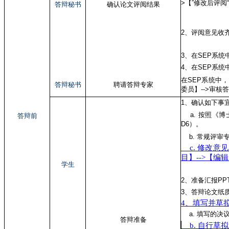
>【”修改后评
答辩秘书
确认论文评阅结果
2、评阅意见收
3、在SEP系统
4、在SEP系统
在SEP系统中
答辩秘书
聘请答辩专家
委员】-->审核
1、确认如下事
a. 按照《博
答辩前
D6）。
b. 常规评审
c. 修改意
目】-->【
学生
2、准备汇报PP
3、答辩论文纸
4、填写并草
a. 填写的决
答辩准备
b. 自行草