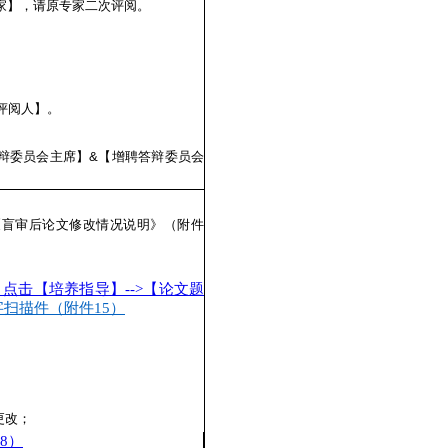
家】，请原专家二次评阅。
文评阅人】。
聘答辩委员会主席】&【增聘答辩委员会
《盲审后论文修改情况说明》（附件
点击【培养指导】-->【论文题
扫描件（附件15）
更改；
8）