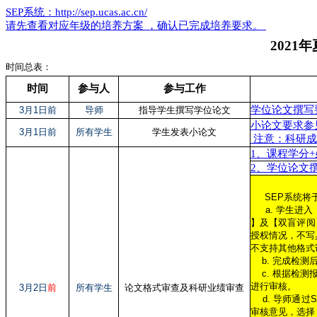
SEP系统：http://sep.ucas.ac.cn/
请先查看对应年级的培养方案 ，确认已完成培养要求。
202
时间总表： 答
时间
参与人
参与工作
学位论文撰写
3月1日前
导师
指导学生撰写学位论文
小论文要求参
3月1日前
所有学生
学生发表小论文
注意：科研成
1、课程学分
2、学位论文
SEP系统将于
a. 学生进入【
】及【双盲评阅
授权情况，不写具
不支持其他格式
b. 完成检测
c. 根据检测
进行审核。
3月2日
前
所有学生
论文格式审查及科研业绩审查
d. 导师通过
审核意见，选择