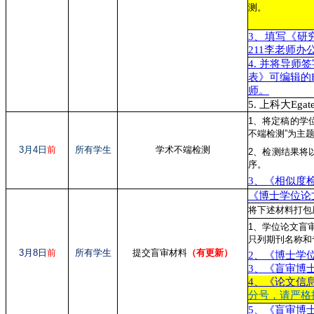
测。
3、填写《研
211李老师办
4. 并将导
表》可编辑的Ex
师。
5. 上科大E
1、将定稿的学位
不端检测”为主
3月4日
前
所有学生
学术不端检测
2、检测结果将
序。
3、《相似度
《博士学位论
将下述材料打包压缩命
1、学位论文盲审
只列期刊名称和
3月8日
前
所有学生
提交盲审材料
（有更新）
2、《博士学位
3、《盲审博士
4、《论文信息
分号，请严格
5、《盲审博士