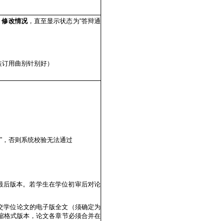
、
修改情况
，直至显示状态为“答辩通
装订用曲别针别好）
”，否则系统校验无法通过
的最后版本。若学生在学位初审后对论
交学位论文的电子版全文（须确定为
缩格式版本，论文各章节必须合并在