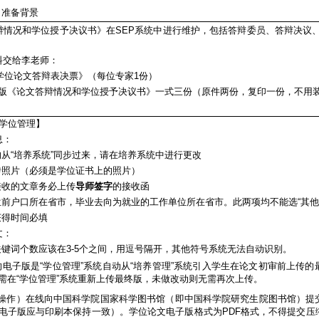
，准备背景
辩情况和学位授予决议书》在SEP系统中进行维护，包括答辩委员、答辩决议
料交给李老师：
位论文答辩表决票》（每位专家1份）
版《论文答辩情况和学位授予决议书》一式三份（原件两份，复印一份，不用
【学位管理】
息：
均从“培养系统”同步过来，请在培养系统中进行更改
传照片（必须是学位证书上的照片）
接收的文章务必上传
导师签字
的接收函
位前户口所在省市，毕业去向为就业的工作单位所在省市。此两项均不能选“其他
获得时间必填
文：
关键词个数应该在3-5个之间，用逗号隔开，其他符号系统无法自动识别。
的电子版是“学位管理”系统自动从“培养管理”系统引入学生在论文初审前上传
需在“学位管理”系统重新上传最终版，未做改动则无需再次上传。
作）在线向中国科学院国家科学图书馆（即中国科学院研究生院图书馆）提
电子版应与印刷本保持一致）。学位论文电子版格式为PDF格式，不得提交压