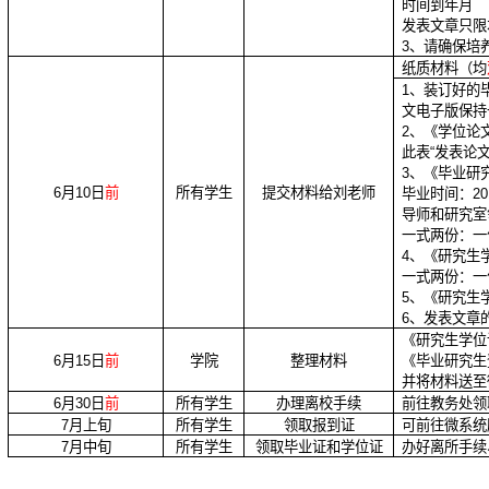
时间到年月
发表文章只限
3
、请确保培
纸质材料（均
1
、装订好的
文电子版保持
2
、《学位论
此表“发表论
3
、《毕业研
6
月
10
日
前
所有学生
提交材料给刘老师
毕业时间：
20
导师和研究室
一式两份：一
4
、《研究生
一式两份：一
5
、《研究生
6
、发表文章
《研究生学位
6
月
15
日
前
学院
整理材料
《毕业研究生
并将材料送至
6
月
30
日
前
所有学生
办理离校手续
前往教务处领
7
月上旬
所有学生
领取报到证
可前往微系统
7
月中旬
所有学生
领取毕业证和学位证
办好离所手续