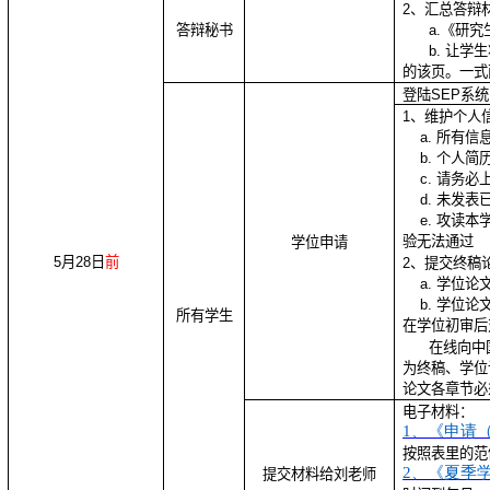
2
、汇总答辩
答辩秘书
a.
《研究
b.
让学生
的该页。一式
登陆
SEP
系统
1
、维护个人
a.
所有信
b.
个人简
c.
请务必
d.
未发表
e.
攻读本
验无法通过
学位申请
5
月
28
日
前
2
、提交终稿
a.
学位论
b.
学位论
所有学生
在学位初审后
在线向中
为终稿、学位
论文各章节必
电子材料：
1
、《申请
按照表里的范
2
、《夏季学
提交材料给刘老师