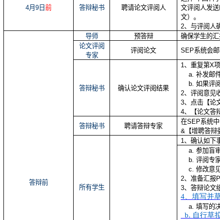
4
月
9
日
前
答辩秘书
聘请论文评阅人
文评阅人发送
文）。
2
、与评阅人
导师
预答辩
确保学生的汇
论文评阅
评阅论文
SEP
系统会邮
专家
1
、重复第
X
a.
补发邮
b.
如果评
答辩秘书
确认论文评阅结果
2
、评阅意见
3
、点击【论
4
、【论文答
在
SEP
系统中
答辩秘书
聘请答辩专家
&
【增聘答辩
1
、确认如下
a.
参加盲
b.
评阅专
c.
修改意
2
、准备汇报
答辩前
所有学生
3
、答辩论文
4
、填写并
a.
填写的
b.
自行草