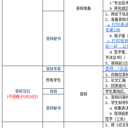
c.
“专业技
答辩准备
b.
将完成
1
、将如下信
2
、准备答辩
a.
打印表决
专家1
份
b.
电子版
答辩秘书
c.
打印答辩
在一起，让
d.
签字笔
予决议书》）
3
、答辩前
1
日
答辩，[
点击
答辩专家
1
、向每位答
所有学生
2
、论文汇报
3
、回答提问
答辩当日
导师
学生离场后，
答辩
（
不得晚于
5
月
24
日
）
1
、答辩问答
2
、学生和导
答辩秘书
a.
收集表
b.
现场投
签字（三处）
1
、将《论文