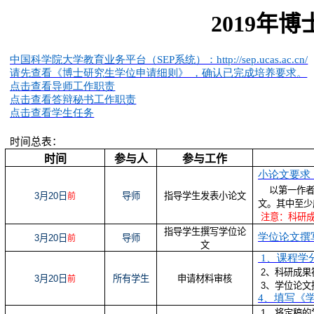
2019
年博
中国科学院大学教育业务平台（SEP
系统）：http://sep.ucas.ac.cn/
请先查看《博士研究生学位申请细则》
，确认已完成培养要求。
点击查看导师工作职责
点击查看答辩秘书工作职责
点击查看学生任务
时间总表：
时间
参与人
参与工作
小论文要求
以第一作
3
月
20
日
导师
指导学生发表小论文
前
文。其中至少
注意：科研
指导学生撰写学位论
学位论文撰
3
月
20
日
导师
前
文
1
、课程学
2
、科研成果
3
月
20
日
所有学生
申请材料审核
前
3
、学位论文
4
、填写《
1
、将定稿的