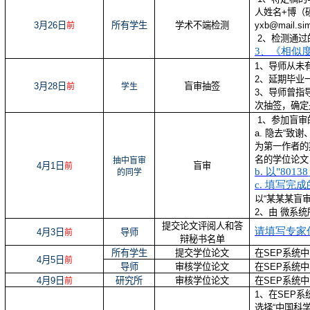
人姓名
+
博（
3
月
26
日
所有学生
学术不端检测
yxb@mail.sim
前
2
、检测通过
3
、《相似
1
、导师从未
2
、延期毕业
3
月
28
日
盲审抽签
前
学生
3
、导师曾指
次抽签，确定
1
、参加盲审
a.
隐去“致谢
为第一作者的
名的学位论文
抽中盲审
4
月
1
日
盲审
前
b.
以"80138
的同学
c.
填写完成
以“某某某盲
2
、由 微系
提交论文评阅人和答
请填写专家信息
4
月
3
日
导师
前
辩秘书名单
所有学生
提交学位论文
在
SEP
系统中
4
月
5
日
前
导师
审核学位论文
在
SEP
系统中
4
月
9
日
研究所
审核学位论文
在
SEP
系统中
前
1
、在
SEP
系
选择“中国科