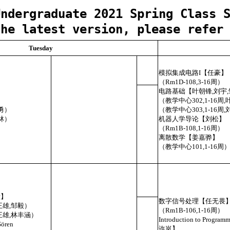
Undergraduate 2021 Spring Class 
he latest version, please refer
Tuesday
模拟集成电路I【任豪】
】
（Rm1D-108,3-16周）
电路基础【叶朝锋,刘宇,
（教学中心302,1-16
周勇）
（教学中心303,1-16
徐林）
机器人学导论【刘松】
（Rm1B-108,1-16周）
离散数学【姜嘉骅】
（教学中心101,1-16周
毅】
数字信号处理【任无畏
，王雄,邹毅）
（Rm1B-106,1-16周）
，王雄,林丰涵）
Introduction to Progra
Sören
许岚】