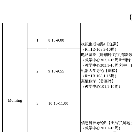
（
1
8:15-9:00
模拟集成电路I【任豪】
（Rm1D-108,3-16周）
电路基础【叶朝锋,刘宇,邹新波
（教学中心302,1-16周,叶朝
（教学中心303,1-16周,刘宇
机器人学导论【刘松】
2
9:10-9:55
（Rm1B-108,1-16周）
离散数学【姜嘉骅】
（教学中心101,1-16周）
Morning
3
10:15-11:00
信息科技导论B【王浩宇,邱越
（教学中心201,1-16周）