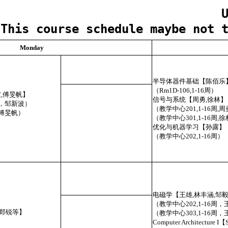
This course schedule maybe not t
Monday
半导体器件基础【陈佰乐
（Rm1D-106,1-16周）
,傅旻帆】
信号与系统【周勇,徐林】
锋，邹新波）
（教学中心201,1-16周,
，傅旻帆）
（教学中心301,1-16周,
优化与机器学习【孙露】
（教学中心202,1-16周）
电磁学【王雄,林丰涵,邹
（教学中心202,1-16周
,郑锐等】
（教学中心303,1-16周
Computer Architecture I【