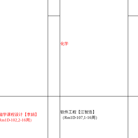
化学
软件工程【江智浩】
磁学课程设计【李娟】
（Rm1D-107,1-16周）
m1D-102,2-16周）