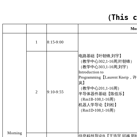
（This c
Mo
1
8:15-9:00
电路基础【叶朝锋,刘宇】
（教学中心302,1-16周,叶朝锋）
（教学中心303,1-16周,刘宇）
Introduction to
Programming【Laurent Kneip，许
岚】
（教学中心201,1-16周）
2
9:10-9:55
半导体器件基础【陈佰乐】
（Rm1B-108,1-16周）
机器人学导论【刘松】
（Rm1D-108,1-16周）
Morning
信息科技导论B【王浩宇,邱越,郑锐