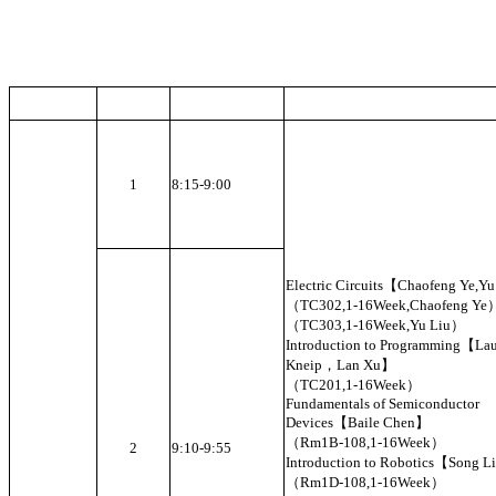
1
8:15-9:00
Electric Circuits【Chaofeng Ye,Y
（TC302,1-16Week,Chaofeng Ye
（TC303,1-16Week,Yu Liu）
Introduction to Programming【Lau
Kneip，Lan Xu】
（TC201,1-16Week）
Fundamentals of Semiconductor
Devices【Baile Chen】
（Rm1B-108,1-16Week）
2
9:10-9:55
Introduction to Robotics【Song 
（Rm1D-108,1-16Week）