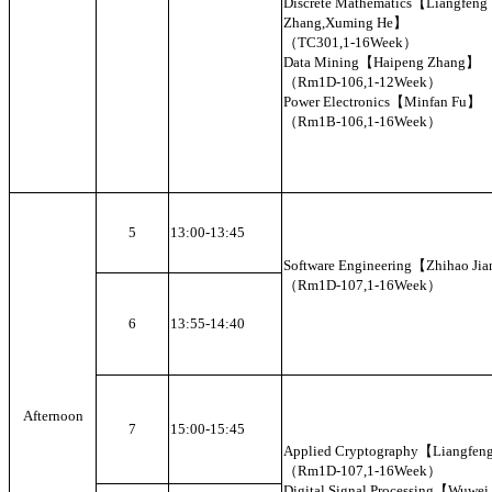
Discrete Mathematics【Liangfeng
Zhang,Xuming He】
（TC301,1-16Week）
Data Mining【Haipeng Zhang】
（Rm1D-106,1-12Week）
Power Electronics【Minfan Fu】
（Rm1B-106,1-16Week）
5
13:00-13:45
Software Engineering【Zhihao Ji
（Rm1D-107,1-16Week）
6
13:55-14:40
Afternoon
7
15:00-15:45
Applied Cryptography【Liangfe
（Rm1D-107,1-16Week）
Digital Signal Processing【Wuwe