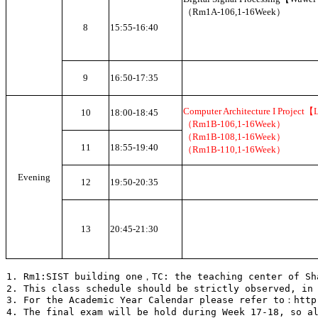
（Rm1A-106,1-16Week）
8
15:55-16:40
9
16:50-17:35
Computer Architecture I Project
10
18:00-18:45
（Rm1B-106,1-16Week）
（Rm1B-108,1-16Week）
11
18:55-19:40
（Rm1B-110,1-16Week）
Evening
12
19:50-20:35
13
20:45-21:30
1. Rm1:SIST building one，TC: the teaching center of S
2. This class schedule should be strictly observed, in
3. For the Academic Year Calendar please refer to：http
4. The final exam will be hold during Week 17-18, so a