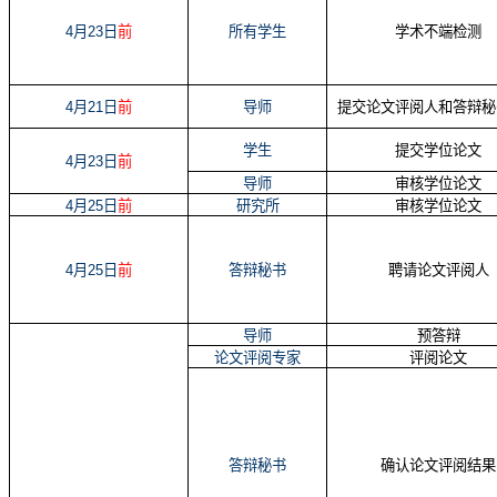
4
月
23
日
前
所有学生
学术不端检测
4
月
21
日
前
导师
提交论文评阅人和答辩秘
学生
提交学位论文
4
月
23
日
前
导师
审核学位论文
4
月
25
日
前
研究所
审核学位论文
4
月
25
日
前
答辩秘书
聘请论文评阅人
导师
预答辩
论文评阅专家
评阅论文
答辩秘书
确认论文评阅结果