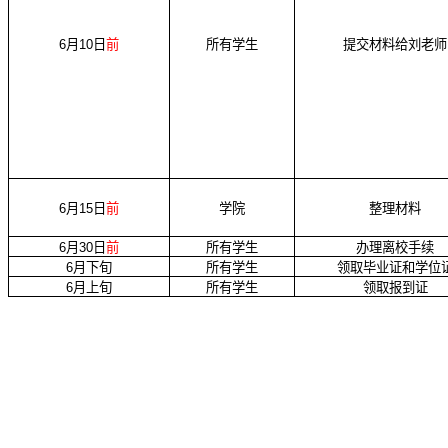
6
月
10
日
前
所有学生
提交材料给刘老师
6
月
15
日
前
学院
整理材料
6
月
30
日
前
所有学生
办理离校手续
6
月下旬
所有学生
领取毕业证和学位
6
月上旬
所有学生
领取报到证