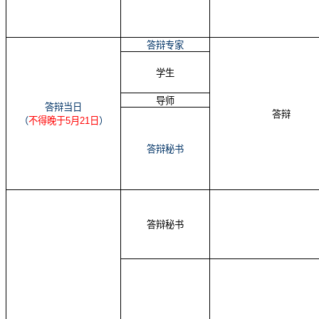
答辩专家
学生
导师
答辩当日
答辩
（
不得晚于
5
月
21
日
）
答辩秘书
答辩秘书