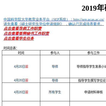
2019
年
中国科学院大学教育业务平台（SEP
系统）：http://sep.ucas.ac.cn/
请先查看《硕士研究生学位申请细则》
，确认已完成培养要求。
点击查看导师工作职责
点击查看答辩秘书工作职责
点击查看学生任务
时间总表：
时间
参与人
参与工作
4
月
20
日
前
导师
导师指导学生发表小
4
月
20
日
前
导师
指导学生撰写学位论
4
月
20
日
前
所有学生
申请材料审核